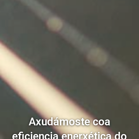
Axudámoste coa
eficiencia enerxética do