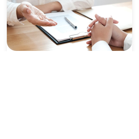
Xestionamos subvencións e
axudas
As enerxías renovables son unha aposta polo
aforro e a sostibilidade
, e por iso contan co
apoio das administracións públicas. En
Solgaleo axudámosche a tramitar as posibles
axudas ou subvencións que poidas obter por
instalar placas solares ou outros sistemas de
enerxía limpa en Ourense
. Así, poderás