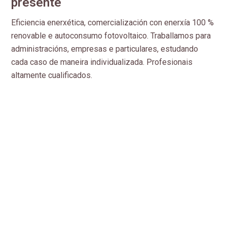
presente
Eficiencia enerxética, comercialización con enerxía 100 %
renovable e autoconsumo fotovoltaico. Traballamos para
administracións, empresas e particulares, estudando
cada caso de maneira individualizada. Profesionais
altamente cualificados.
Dirección:
Juan XXIII, 1 1º Ofc. 5 - 32003 Ourense
Teléfono:
988 006 564
E-mail:
info@solgaleo.es
Aviso legal
-
Política de privacidad y cookies
-
Política del sistema de gestión
-
Área Interna
© PÁXINAS GALEGAS