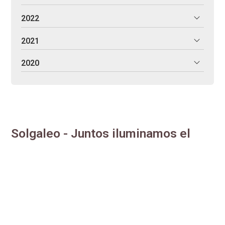
2022
2021
2020
Solgaleo - Juntos iluminamos el
presente
Eficiencia enerxética, comercialización con enerxía 100 %
renovable e autoconsumo fotovoltaico. Traballamos para
administracións, empresas e particulares, estudando
cada caso de maneira individualizada. Profesionais
altamente cualificados.