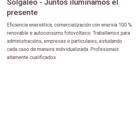
Solgaleo - Juntos iluminamos el
presente
Eficiencia enerxética, comercialización con enerxía 100 %
renovable e autoconsumo fotovoltaico. Traballamos para
administracións, empresas e particulares, estudando
cada caso de maneira individualizada. Profesionais
altamente cualificados.
Dirección:
Juan XXIII, 1 1º Ofc. 5 - 32003 Ourense
Teléfono:
988 006 564
E-mail:
info@solgaleo.es
Aviso legal
-
Política de privacidad y cookies
-
Política del sistema de gestión
-
Área Interna