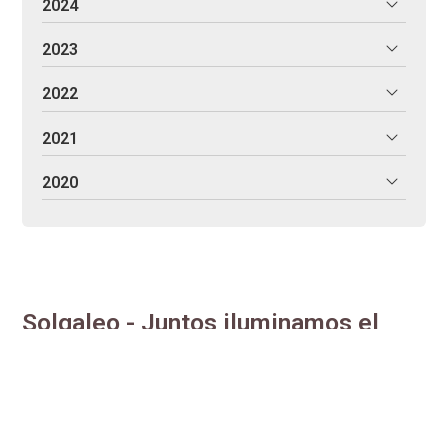
2024
2023
2022
2021
2020
Solgaleo - Juntos iluminamos el
presente
Eficiencia enerxética, comercialización con enerxía 100 %
renovable e autoconsumo fotovoltaico. Traballamos para
administracións, empresas e particulares, estudando