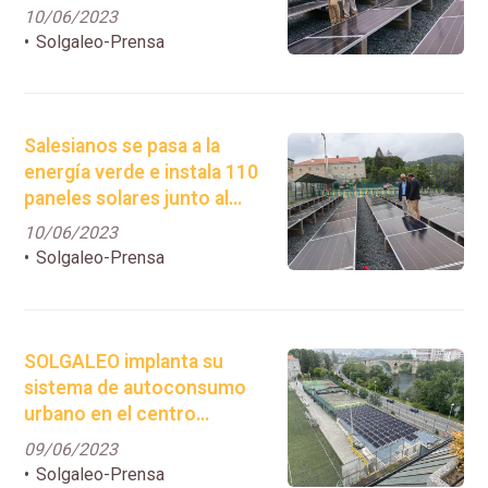
consumo de la factura de la
10/06/2023
luz
Solgaleo-Prensa
Salesianos se pasa a la
energía verde e instala 110
paneles solares junto al
campo de fútbol
10/06/2023
Solgaleo-Prensa
SOLGALEO implanta su
sistema de autoconsumo
urbano en el centro
educativo de Salesianos de
09/06/2023
Ourense, con la instalación
Solgaleo-Prensa