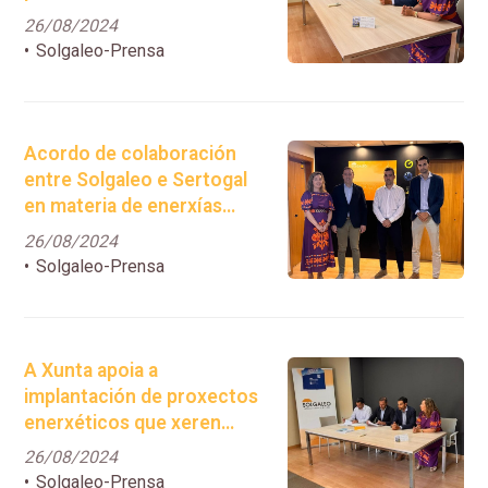
modelo de autoconsumo
26/08/2024
energético en el medio
Solgaleo-Prensa
rural.
Acordo de colaboración
entre Solgaleo e Sertogal
en materia de enerxías
renovables.
26/08/2024
Solgaleo-Prensa
A Xunta apoia a
implantación de proxectos
enerxéticos que xeren
riqueza en Galicia e
26/08/2024
abaraten a factura
Solgaleo-Prensa