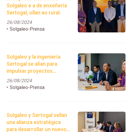
Solgaleo e a de enxeñería
Sertogal, ollan ao rural.
26/08/2024
Solgaleo-Prensa
Solgaleo y la ingeniería
Sertogal se alían para
impulsar proyectos
energéticos en Galicia.
26/08/2024
Solgaleo-Prensa
Solgaleo y Sertogal sellan
una alianza estratégica
para desarrollar un nuevo