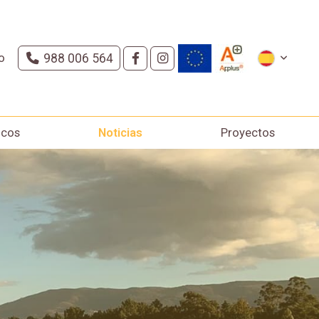
o
988 006 564
icos
Noticias
Proyectos