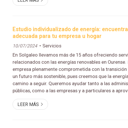
LEER MÁS
12/07/2024 al 12/08/2024.
Estudio individualizado de energía: encuentra
adecuada para tu empresa u hogar
10/07/2024
Servicios
En Solgaleo llevamos más de 15 años ofreciendo serv
relacionados con las energías renovables en Ourense
empresa plenamente comprometida con la transición 
un futuro más sostenible, pues creemos que la energía 
camino a seguir. Queremos ayudar tanto a las admini
públicas, como a las empresas y a particulares a apr
este potencial. Por ello, realizamos estudios a medida
LEER MÁS
la solución más adecuada para tus necesidad...