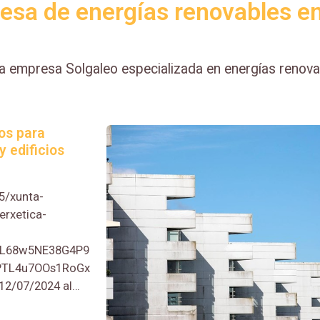
resa de energías renovables e
la empresa Solgaleo especializada en energías renov
os para
y edificios
5/xunta-
erxetica-
L68w5NE38G4P9
PTL4u7OOs1RoGx
12/07/2024 al
ción del