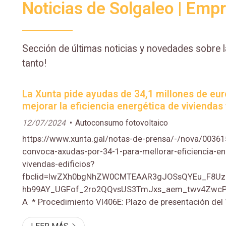
Noticias de Solgaleo | Emp
Sección de últimas noticias y novedades sobre 
tanto!
La Xunta pide ayudas de 34,1 millones de eur
mejorar la eficiencia energética de viviendas 
12/07/2024
Autoconsumo fotovoltaico
https://www.xunta.gal/notas-de-prensa/-/nova/00361
convoca-axudas-por-34-1-para-mellorar-eficiencia-en
vivendas-edificios?
fbclid=IwZXh0bgNhZW0CMTEAAR3gJOSsQYEu_F8Uz
hb99AY_UGFof_2ro2QQvsUS3TmJxs_aem_twv4Zwc
A * Procedimiento VI406E: Plazo de presentación del 
13/09/204. * Procedimiento VI406F: Plazo de presenta