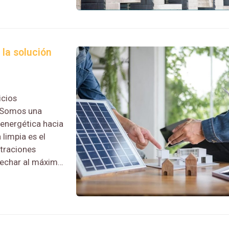
 la solución
icios
. Somos una
energética hacia
limpia es el
straciones
ovechar al máximo
 para encontrar