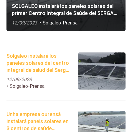
SOLGALEO instalará los paneles solares del
primer Centro Integral de Saúde del SERGAS,
en Lugo
12/09/2023
Solgaleo-Prensa
Solgaleo instalará los
paneles solares del centro
integral de salud del Sergas
en Lugo
12/09/2023
Solgaleo-Prensa
Unha empresa ourensá
instalará paneis solares en
3 centros de saúde