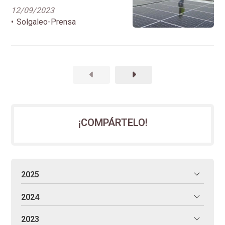
lucenses, entre eles o de
12/09/2023
Quiroga, e no CIS da
Solgaleo-Prensa
Residencia
¡COMPÁRTELO!
2025
2024
2023