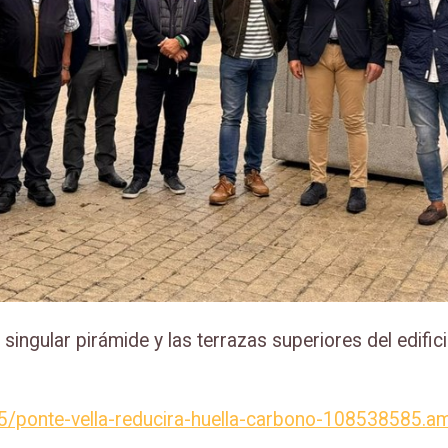
singular pirámide y las terrazas superiores del edific
.
/ponte-vella-reducira-huella-carbono-108538585.a