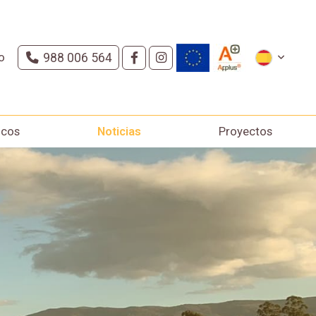
o
988 006 564
icos
Noticias
Proyectos