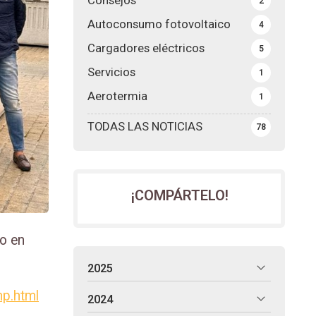
Consejos
2
Autoconsumo fotovoltaico
4
Cargadores eléctricos
5
Servicios
1
Aerotermia
1
TODAS LAS NOTICIAS
78
¡COMPÁRTELO!
io en
2025
mp.html
2024