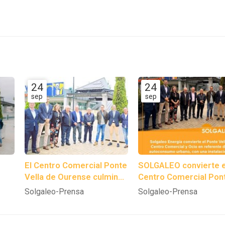
24
24
sep
sep
El Centro Comercial Ponte
SOLGALEO convierte e
Vella de Ourense culmina
Centro Comercial Pon
el proceso de instalación
Vella en referente de
Solgaleo-Prensa
Solgaleo-Prensa
de 144 paneles
autoconsumo urbano,
fotovoltaicos.
una instalación
fotovoltaica de 58,3