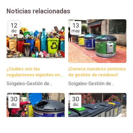
Noticias relacionadas
12
13
dic
may
¿Cuáles son las
¡Conoce nuestros servicios
regulaciones vigentes en
de gestión de residuos!
la gestión de residuos?
Solgaleo-Gestión de
Solgaleo-Gestión de
residuos
residuos
30
30
dic
dic