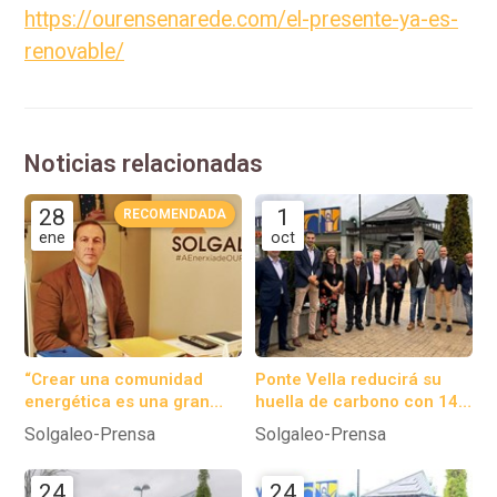
https://ourensenarede.com/el-presente-ya-es-
renovable/
Noticias relacionadas
28
1
ene
oct
“Crear una comunidad
Ponte Vella reducirá su
energética es una gran
huella de carbono con 144
oportunidad para los
paneles solares.
Solgaleo-Prensa
Solgaleo-Prensa
concellos”
24
24