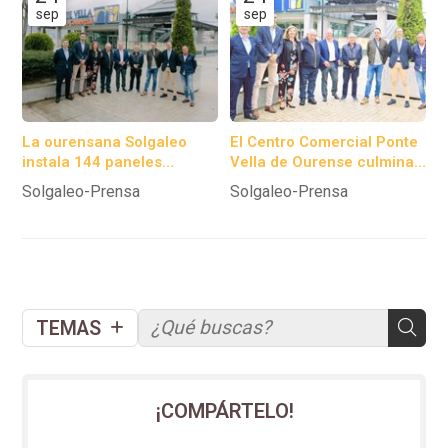
sep
sep
La ourensana Solgaleo
El Centro Comercial Ponte
instala 144 paneles
Vella de Ourense culmina
solares en el centro
el proceso de instalación
Solgaleo-Prensa
Solgaleo-Prensa
comercial Ponte Vella.
de 144 paneles
fotovoltaicos.
TEMAS
¡COMPÁRTELO!