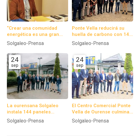
“Crear una comunidad
Ponte Vella reducirá su
energética es una gran
huella de carbono con 144
oportunidad para los
paneles solares.
Solgaleo-Prensa
Solgaleo-Prensa
concellos”
24
24
sep
sep
La ourensana Solgaleo
El Centro Comercial Ponte
instala 144 paneles
Vella de Ourense culmina
solares en el centro
el proceso de instalación
Solgaleo-Prensa
Solgaleo-Prensa
comercial Ponte Vella.
de 144 paneles
fotovoltaicos.