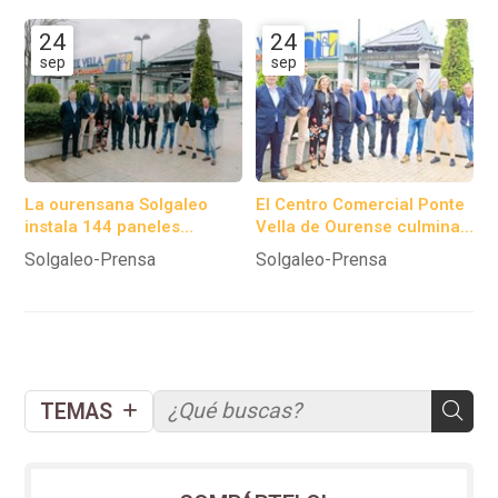
24
24
sep
sep
La ourensana Solgaleo
El Centro Comercial Ponte
instala 144 paneles
Vella de Ourense culmina
solares en el centro
el proceso de instalación
Solgaleo-Prensa
Solgaleo-Prensa
comercial Ponte Vella.
de 144 paneles
fotovoltaicos.
TEMAS