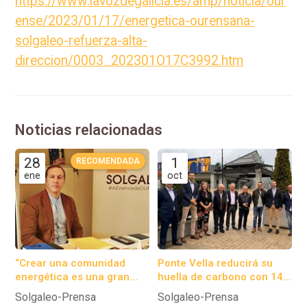
https://www.lavozdegalicia.es/amp/noticia/our
ense/2023/01/17/energetica-ourensana-
solgaleo-refuerza-alta-
direccion/0003_202301O17C3992.htm
Noticias relacionadas
28
1
ene
oct
“Crear una comunidad
Ponte Vella reducirá su
energética es una gran
huella de carbono con 144
oportunidad para los
paneles solares.
Solgaleo-Prensa
Solgaleo-Prensa
concellos”